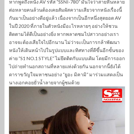
หากพูดถึงหนัง AV รหัส “SSNI-780” มั่นใจว่าสายหื่นหลาย
ต่อหลายคนล้วนต้องเคยสัมผัสความเสียวจากหนังเรื่องนี้
กันมาเป็นอย่างดีอยู่แล้ว เนื่องจากเป็นอีกหนึ่งสุดยอด AV
ในปี 2020 ที่ภายในตัวหนังมีอะไรหลายๆ อย่างให้ชวน
ติดตามได้ดีเป็นอย่างยิ่ง หากพลาดชมไปสาวกอย่างเรา
อาจจะต้องเสียใจไปอีกนาน ไม่ว่าจะเป็นการกล้าพัฒนา
หนังให้เดินหน้าไปในรูปแบบและทิศทางที่ดีขึ้นอีกขั้นของ
ค่าย “S1 NO.1 STYLE” ไม่ยึดติดกับแบบเดิม โดยมีการออก
ไปถ่ายทำนอกสถานที่หลายแห่งด้วยกัน นอกจากนี้ยังได้
ดาราขวัญใจมหาชนอย่าง “ยูอะ มิคามิ” มาร่วมแสดงเป็น
นางเอกคอยยั่วน้ำลายจากผู้ชมด้วย