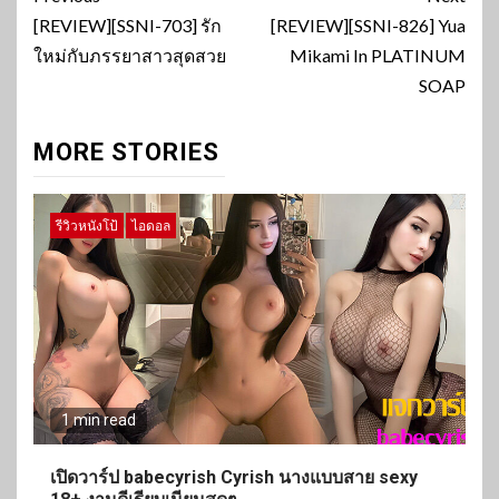
Reading
[REVIEW][SSNI-703] รัก
[REVIEW][SSNI-826] Yua
ใหม่กับภรรยาสาวสุดสวย
Mikami In PLATINUM
SOAP
MORE STORIES
รีวิวหนังโป้
ไอดอล
1 min read
เปิดวาร์ป babecyrish Cyrish นางแบบสาย sexy