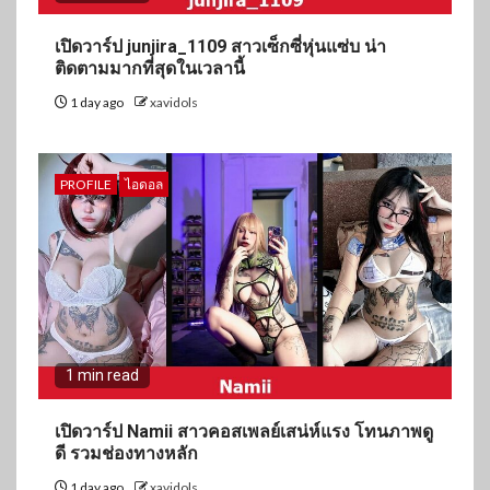
เปิดวาร์ป junjira_1109 สาวเซ็กซี่หุ่นแซ่บ น่า
ติดตามมากที่สุดในเวลานี้
1 day ago
xavidols
PROFILE
ไอดอล
1 min read
เปิดวาร์ป Namii สาวคอสเพลย์เสน่ห์แรง โทนภาพดู
ดี รวมช่องทางหลัก
1 day ago
xavidols