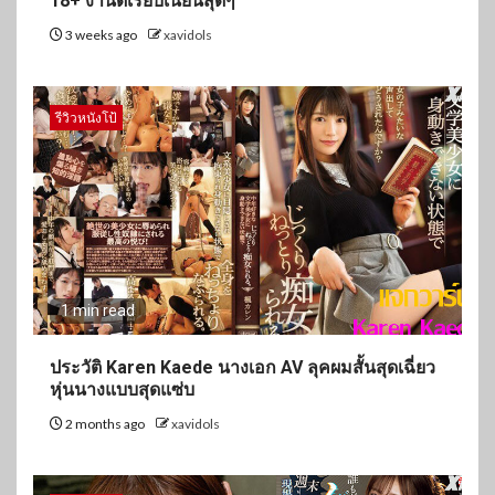
18+ งานดีเรียบเนียนสุดๆ
3 weeks ago
xavidols
รีวิวหนังโป้
1 min read
ประวัติ Karen Kaede นางเอก AV ลุคผมสั้นสุดเฉี่ยว
หุ่นนางแบบสุดแซ่บ
2 months ago
xavidols