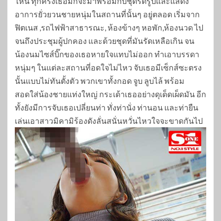
ไหน ทุกครั้งเธอมักจะมาพร้อมกับชุดรัดรูปและแสดง
อาการยั่วยวนชายหนุ่มในสถานที่นั้นๆ อยู่ตลอด เริ่มจาก
ฟิตเนส ,รถไฟฟ้าสาธารณะ, ห้องข้างๆ หอพัก,ห้องนวด ไป
จนถึงประชุมผู้ปกคอง และด้วยชุดที่มันรัดเหลือเกิน จน
น้องนมไซส์บิ๊กของเธอหายใจแทบไม่ออก ทำเอาบรรดา
หนุ่มๆ ในแต่ละสถานที่อดใจไม่ไหว จับเธอมีเซ็กส์ซะตรง
นั้นแบบไม่ทันตั้งตัว พวกเขาทั้งกอด จูบ ลูบไล้ พร้อม
สอดใส่น้องชายแท่งใหญ่ กระเด้าเธออย่างดุเด็ดเผ็ดมัน อีก
ทั้งยังมีการจับเธอเปลี่ยนท่า ทั่งท่านั่ง ท่านอน และท่ายืน
เล่นเอาสาวมิคามิร้องดังลั่นสนั่นหวั่นไหวใจจะขาดกันไป