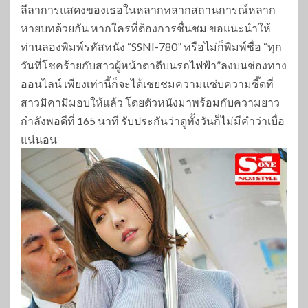
ลีลาการแสดงของเธอในหลากหลากสถานการณ์หลาก
หายบทด้วยกัน หากใครที่ต้องการชื่นชม ขอแนะนำให้
ท่านลองพิมพ์รหัสหนัง “SSNI-780” หรือไม่ก็พิมพ์ชื่อ “ทุก
วันที่โชคร้ายกับสาวผู้หน้าตาดีบนรถไฟฟ้า”ลงบนช่องทาง
ออนไลน์ เพียงเท่านี้ก็จะได้เชยชมความแซ่บความซี๊ดที่
สาวมิคามิมอบให้แล้ว โดยตัวหนังมาพร้อมกับความยาว
กำลังพอดีที่ 165 นาที รับประกันว่าดูทั้งวันก็ไม่มีคำว่าเบื่อ
แน่นอน