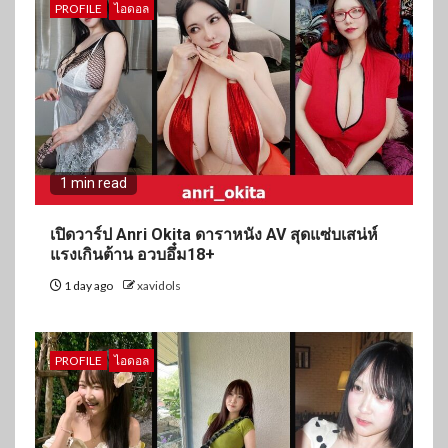
PROFILE
ไอดอล
1 min read
เปิดวาร์ป Anri Okita ดาราหนัง AV สุดแซ่บเสน่ห์
แรงเกินต้าน อวบอึ๋ม18+
1 day ago
xavidols
PROFILE
ไอดอล