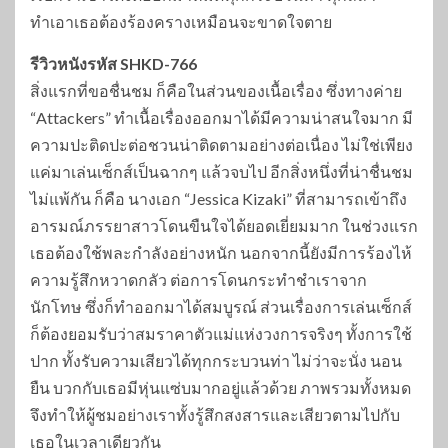
ทำเอาเธอต้องร้องครางเหมือนจะขาดใจตาย
รีวิวหนังรหัส
SHKD-766
สิ่งแรกที่ขอชื่นชม ก็คือในส่วนของเนื้อเรื่อง ซึ่งทางค่าย
“Attackers” ทำเนื้อเรื่องออกมาได้มีความน่าสนใจมาก มี
ความปะติดปะต่อชวนน่าติดตามอย่างต่อเนื่อง ไม่ใช่เพียง
แค่มาเล่นเซ็กส์เป็นฉากๆ แล้วจบไป อีกสิ่งหนึ่งที่น่าชื่นชม
ไม่แพ้กัน ก็คือ นางเอก “Jessica Kizaki” ที่สามารถเข้าถึง
อารมณ์ภรรยาสาวโดนขืนใจได้ยอดเยี่ยมมาก ในช่วงแรก
เธอต้องใช้พละกำลังอย่างหนัก นอกจากนี้ยังมีการร้องไห้
ความรู้สึกหวาดกลัว ต่อการโดนกระทำชำเราจาก
นักโทษ ซึ่งก็ทำออกมาได้สมบูรณ์ ส่วนเรื่องการเล่นเซ็กส์
ก็ต้องยอมรับว่าสมราคาตัวแม่แห่งวงการจริงๆ ทั้งการใช้
ปาก ทั้งรับความเสียวได้ทุกกระบวนท่า ไม่ว่าจะนั่ง นอน
ยืน บวกกับเธอมีหุ่นแซ่บมากอยู่แล้วด้วย ภาพรวมทั้งหมด
จึงทำให้ผู้ชมอย่างเราทั้งรู้สึกสงสารและเสียวตามไปกับ
เธอในเวลาเดียวกัน