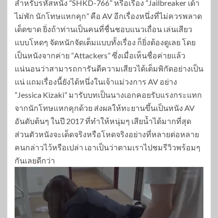
สำหรับรหัสหนัง “SHKD-766” หรือเรื่อง “Jailbreaker เด้า
ไม่พัก นักโทษแหกคุก” คือ AV อีกเรื่องหนึ่งที่ไม่ควรพลาด
เด็ดขาด ยิ่งถ้าท่านเป็นคนที่ชื่นชอบแนวเถื่อน เล่นเสียว
แบบโหดๆ จัดหนักจัดเต็มแบบทั้งเรื่อง ก็ยิ่งต้องดูเลย โดย
เป็นหนังจากค่าย “Attackers” ซึ่งเมื่อเห็นชื่อค่ายแล้ว
แน่นอนว่าสามารถการันตีความเสียวได้เต็มพิกัดอย่างเป็น
แน่ แถมเรื่องนี้ยังได้หนึ่งในเจ้าแม่วงการ AV อย่าง
“Jessica Kizaki” มารับบทเป็นนางเอกคอยรับแรงกระแทก
จากนักโทษแหกคุกด้วย ส่งผลให้ทะยานขึ้นเป็นหนัง AV
อันดับต้นๆ ในปี 2017 ที่ทำให้หนุ่มๆ เสียน้ำได้มากที่สุด
ส่วนตัวหนังจะเด็ดจริงหรือโหดจริงอย่างที่หลายต่อหลาย
คนกล่าวไว้หรือเปล่า เอาเป็นว่าตามเราไปชมรีวิวพร้อมๆ
กันเลยดีกว่า