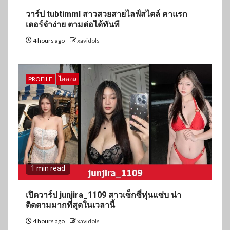
วาร์ป tubtimml สาวสวยสายไลฟ์สไตล์ คาแรก
เตอร์จำง่าย ตามต่อได้ทันที
4 hours ago
xavidols
PROFILE
ไอดอล
1 min read
เปิดวาร์ป junjira_1109 สาวเซ็กซี่หุ่นแซ่บ น่า
ติดตามมากที่สุดในเวลานี้
4 hours ago
xavidols