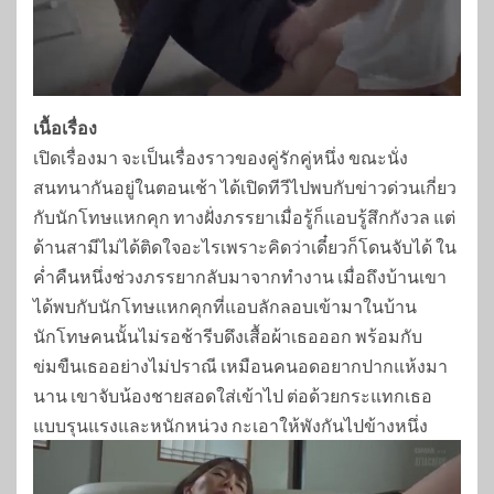
เนื้อเรื่อง
เปิดเรื่องมา จะเป็นเรื่องราวของคู่รักคู่หนึ่ง ขณะนั่ง
สนทนากันอยู่ในตอนเช้า ได้เปิดทีวีไปพบกับข่าวด่วนเกี่ยว
กับนักโทษแหกคุก ทางฝั่งภรรยาเมื่อรู้ก็แอบรู้สึกกังวล แต่
ด้านสามีไม่ได้ติดใจอะไรเพราะคิดว่าเดี๋ยวก็โดนจับได้ ใน
ค่ำคืนหนึ่งช่วงภรรยากลับมาจากทำงาน เมื่อถึงบ้านเขา
ได้พบกับนักโทษแหกคุกที่แอบลักลอบเข้ามาในบ้าน
นักโทษคนนั้นไม่รอช้ารีบดึงเสื้อผ้าเธอออก พร้อมกับ
ข่มขืนเธออย่างไม่ปราณี เหมือนคนอดอยากปากแห้งมา
นาน เขาจับน้องชายสอดใส่เข้าไป ต่อด้วยกระแทกเธอ
แบบรุนแรงและหนักหน่วง กะเอาให้พังกันไปข้างหนึ่ง