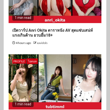
1 min read
เปิดวาร์ป Anri Okita ดาราหนัง AV สุดแซ่บเสน่ห์
แรงเกินต้าน อวบอึ๋ม18+
4 hours ago
xavidols
PROFILE
ไอดอล
1 min read