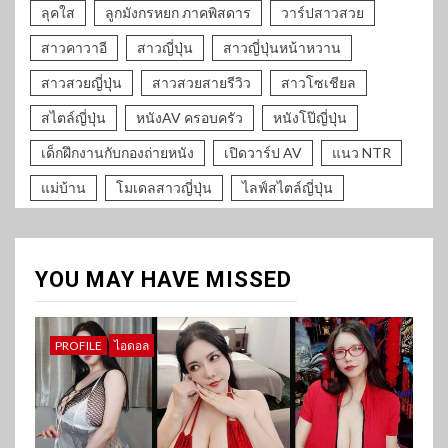
ลุคใส
ลูกมังกรหยก ภาคพิสดาร
วาร์ปสาวสวย
สาวคาวาอี
สาวญี่ปุ่น
สาวญี่ปุ่นหน้าหวาน
สาวสวยญี่ปุ่น
สาวสวยสายรีวิว
สาวโซเชียล
สไตล์ญี่ปุ่น
หนังAV ครอบครัว
หนังโป๊ญี่ปุ่น
เด็กฝึกงานกับกองถ่ายหนัง
เปิดวาร์ป AV
แนว NTR
แม่บ้าน
โมเดลสาวญี่ปุ่น
ไลฟ์สไตล์ญี่ปุ่น
YOU MAY HAVE MISSED
PROFILE
ไอดอล