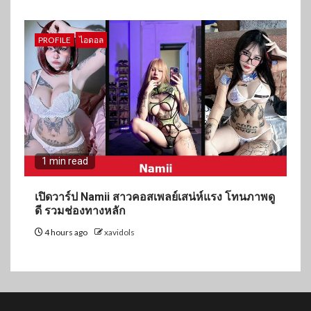
PROFILE
ไอดอล
1 min read
เปิดวาร์ป Namii สาวคอสเพลย์เสน่ห์แรง โทนภาพดู
ดี รวมช่องทางหลัก
4 hours ago
xavidols