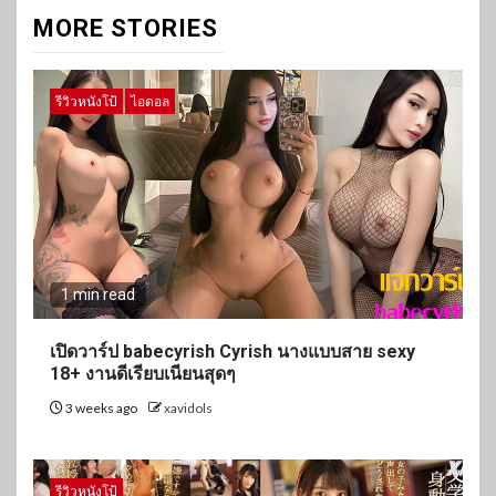
MORE STORIES
รีวิวหนังโป้
ไอดอล
1 min read
เปิดวาร์ป babecyrish Cyrish นางแบบสาย sexy
18+ งานดีเรียบเนียนสุดๆ
3 weeks ago
xavidols
รีวิวหนังโป้