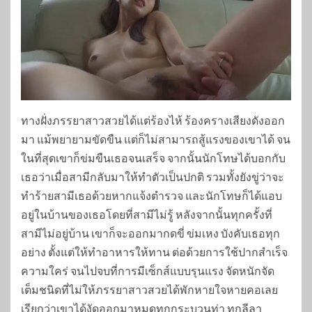
ทางฝั่งภรรยาสาวสวยได้แต่ร้องไห้ ร้องครางเสียงดังออก
มา แม้พยายามขัดขืน แต่ก็ไม่สามารถสู้แรงของเขาได้ จน
ในที่สุดเขาก็ข่มขืนเธอจนเสร็จ จากนั้นนักโทษได้บอกกับ
เธอว่าเมื่อสามีกลับมาให้ทำตัวเป็นปกติ รวมทั้งยังขู่ว่าจะ
ทำร้ายสามีเธอด้วยหากแจ้งตำรวจ และนักโทษก็ได้แอบ
อยู่ในบ้านของเธอโดยที่สามีไม่รู้ หลังจากนั้นทุกครั้งที่
สามีไม่อยู่บ้าน เขาก็จะออกมากดขี่ ข่มเหง บังคับเธอทุก
อย่าง ตั้งแต่ให้ทำอาหารให้ทาน ต่อด้วยการใช้ปากสำเร็จ
ความใคร่ จนไปจบที่การมีเซ็กส์แบบรุนแรง จัดหนักจัด
เต็มชนิดที่ไม่ให้ภรรยาสาวสวยได้พักหายใจหายคอเลย
เรียกว่าเขาได้งัดออกมาหมดทุกกระบวนท่า ทุกลีลา