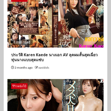
1 min read
ประวัติ Karen Kaede นางเอก AV ลุคผมสั้นสุดเฉี่ยว
หุ่นนางแบบสุดแซ่บ
2 months ago
xavidols
รีวิวหนังโป้