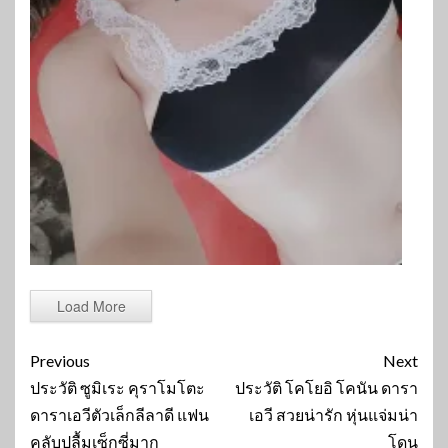
Load More
Continue
Previous
Next
Reading
ประวัติ ซูมิเระ คุราโมโตะ
ประวัติ โคโยอิ โคนัน ดารา
ดาราเอวีตัวเล็กลีลาดี แฟน
เอวี สวยน่ารัก หุ่นแจ่มน่า
คลับปลื้มเซ็กซี่มาก
โดน