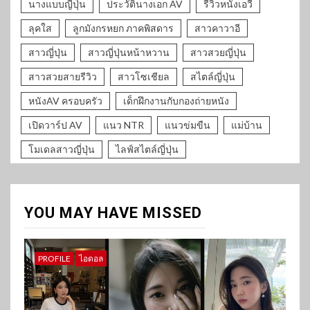
นางแบบญี่ปุ่น
ประวัตินางเอก AV
รีวิวหนังเอวี
ลุคใส
ลูกมังกรหยก ภาคพิสดาร
สาวคาวาอี
สาวญี่ปุ่น
สาวญี่ปุ่นหน้าหวาน
สาวสวยญี่ปุ่น
สาวสวยสายรีวิว
สาวโซเชียล
สไตล์ญี่ปุ่น
หนังAV ครอบครัว
เด็กฝึกงานกับกองถ่ายหนัง
เปิดวาร์ป AV
แนว NTR
แนวข่มขืน
แม่บ้าน
โมเดลสาวญี่ปุ่น
ไลฟ์สไตล์ญี่ปุ่น
YOU MAY HAVE MISSED
PROFILE
ไอดอล