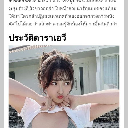
misono waka
นางเอกสาว MV ผู้มาพร้อมกับหน้าอกคัพ
G รูปร่างดี ผิวขาวออร่า ใบหน้าสวยน่ารักแบบของแท้แม่
ให้มา ใครกล้าปฏิเสธเนรเทศตัวเองออกจากวงการหนัง
AV ไปได้เลย ว่าแล้วทำความรู้จักน้องให้มากขึ้นกันดีกว่า
ประวัติดาราเอวี