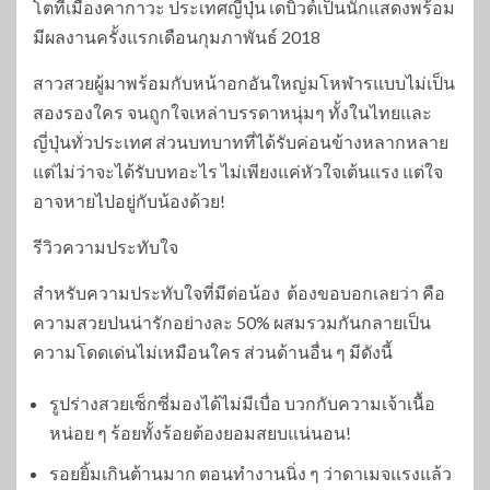
โตที่เมืองคากาวะ ประเทศญี่ปุ่น เดบิวต์เป็นนักแสดงพร้อม
มีผลงานครั้งแรกเดือนกุมภาพันธ์ 2018
สาวสวยผู้มาพร้อมกับหน้าอกอันใหญ่มโหฬารแบบไม่เป็น
สองรองใคร จนถูกใจเหล่าบรรดาหนุ่มๆ ทั้งในไทยและ
ญี่ปุ่นทั่วประเทศ ส่วนบทบาทที่ได้รับค่อนข้างหลากหลาย
แต่ไม่ว่าจะได้รับบทอะไร ไม่เพียงแค่หัวใจเต้นแรง แต่ใจ
อาจหายไปอยู่กับน้องด้วย!
รีวิวความประทับใจ
สำหรับความประทับใจที่มีต่อน้อง ต้องขอบอกเลยว่า คือ
ความสวยปนน่ารักอย่างละ 50% ผสมรวมกันกลายเป็น
ความโดดเด่นไม่เหมือนใคร ส่วนด้านอื่น ๆ มีดังนี้
รูปร่างสวยเซ็กซี่มองได้ไม่มีเบื่อ บวกกับความเจ้าเนื้อ
หน่อย ๆ ร้อยทั้งร้อยต้องยอมสยบแน่นอน!
รอยยิ้มเกินต้านมาก ตอนทำงานนิ่ง ๆ ว่าดาเมจแรงแล้ว