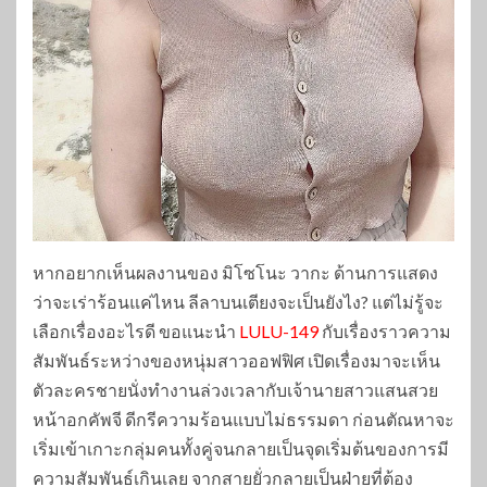
หากอยากเห็นผลงานของ มิโซโนะ วากะ ด้านการแสดง
ว่าจะเร่าร้อนแค่ไหน ลีลาบนเตียงจะเป็นยังไง? แต่ไม่รู้จะ
เลือกเรื่องอะไรดี ขอแนะนำ
LULU-149
กับเรื่องราวความ
สัมพันธ์ระหว่างของหนุ่มสาวออฟฟิศ เปิดเรื่องมาจะเห็น
ตัวละครชายนั่งทำงานล่วงเวลากับเจ้านายสาวแสนสวย
หน้าอกคัพจี ดีกรีความร้อนแบบไม่ธรรมดา ก่อนตัณหาจะ
เริ่มเข้าเกาะกลุ่มคนทั้งคู่จนกลายเป็นจุดเริ่มต้นของการมี
ความสัมพันธ์เกินเลย จากสายยั่วกลายเป็นฝ่ายที่ต้อง