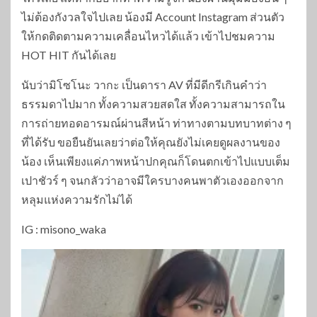
ไม่ต้องกังวลใจไปเลย น้องมี Account Instagram ส่วนตัว
ให้กดติดตามความเคลื่อนไหวได้แล้ว เข้าไปชมความ
HOT HIT กันได้เลย
นับว่ามิโซโนะ วากะ เป็นดารา AV ที่มีดีกรีเกินคำว่า
ธรรมดาไปมาก ทั้งความสวยสดใส ทั้งความสามารถใน
การถ่ายทอดอารมณ์ผ่านสีหน้า ท่าทางตามบทบาทต่าง ๆ
ที่ได้รับ ขอยืนยันเลยว่าต่อให้คุณยังไม่เคยดูผลงานของ
น้อง เห็นเพียงแค่ภาพหน้าปกคุณก็โดนตกเข้าไปแบบเต็ม
เปาชัวร์ ๆ จนกลัวว่าอาจมีใครบางคนพาตัวเองออกจาก
หลุมแห่งความรักไม่ได้
IG : misono_waka