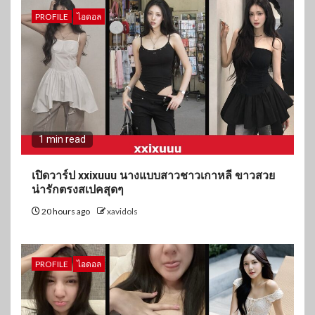
PROFILE
ไอดอล
1 min read
เปิดวาร์ป xxixuuu นางแบบสาวชาวเกาหลี ขาวสวย
น่ารักตรงสเปคสุดๆ
20 hours ago
xavidols
PROFILE
ไอดอล