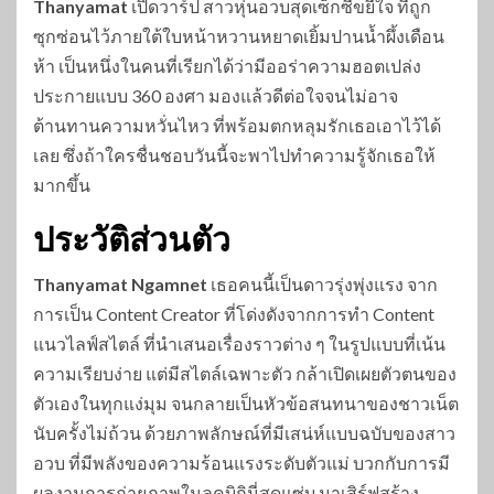
Thanyamat
เปิดวาร์ป สาวหุ่นอวบสุดเซ็กซี่ขยี้ใจ ที่ถูก
ซุกซ่อนไว้ภายใต้ใบหน้าหวานหยาดเยิ้มปานน้ำผึ้งเดือน
ห้า เป็นหนึ่งในคนที่เรียกได้ว่ามีออร่าความฮอตเปล่ง
ประกายแบบ 360 องศา มองแล้วดีต่อใจจนไม่อาจ
ต้านทานความหวั่นไหว ที่พร้อมตกหลุมรักเธอเอาไว้ได้
เลย ซึ่งถ้าใครชื่นชอบวันนี้จะพาไปทำความรู้จักเธอให้
มากขึ้น
ประวัติส่วนตัว
Thanyamat Ngamnet
เธอคนนี้เป็นดาวรุ่งพุ่งแรง จาก
การเป็น Content Creator ที่โด่งดังจากการทำ Content
แนวไลฟ์สไตล์ ที่นำเสนอเรื่องราวต่าง ๆ ในรูปแบบที่เน้น
ความเรียบง่าย แต่มีสไตล์เฉพาะตัว กล้าเปิดเผยตัวตนของ
ตัวเองในทุกแง่มุม จนกลายเป็นหัวข้อสนทนาของชาวเน็ต
นับครั้งไม่ถ้วน ด้วยภาพลักษณ์ที่มีเสน่ห์แบบฉบับของสาว
อวบ ที่มีพลังของความร้อนแรงระดับตัวแม่ บวกกับการมี
ผลงานการถ่ายภาพในลุคบิกินี่สุดแซ่บ มาเสิร์ฟสร้าง