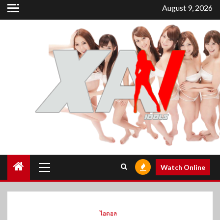
Skip
August 9, 2026
to
content
Primary
Watch Online
Menu
ไอดอล