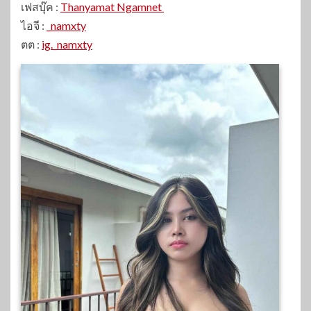
เฟสบุ๊ค :
Thanyamat Ngamnet
ไอจี :
_namxty
ตต :
ig._namxty