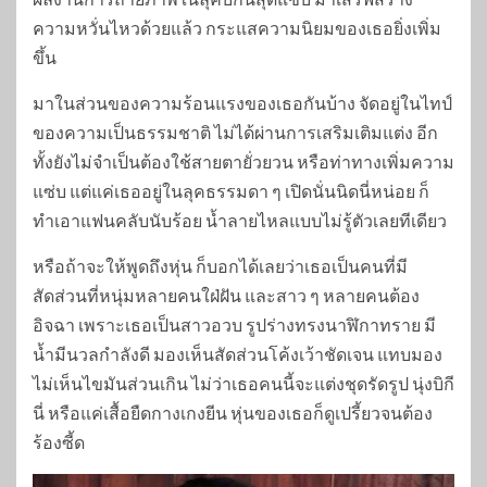
ความหวั่นไหวด้วยแล้ว กระแสความนิยมของเธอยิ่งเพิ่ม
ขึ้น
มาในส่วนของความร้อนแรงของเธอกันบ้าง จัดอยู่ในไทป์
ของความเป็นธรรมชาติ ไม่ได้ผ่านการเสริมเติมแต่ง อีก
ทั้งยังไม่จำเป็นต้องใช้สายตายั่วยวน หรือท่าทางเพิ่มความ
แซ่บ แต่แค่เธออยู่ในลุคธรรมดา ๆ เปิดนั่นนิดนี่หน่อย ก็
ทำเอาแฟนคลับนับร้อย น้ำลายไหลแบบไม่รู้ตัวเลยทีเดียว
หรือถ้าจะให้พูดถึงหุ่น ก็บอกได้เลยว่าเธอเป็นคนที่มี
สัดส่วนที่หนุ่มหลายคนใฝ่ฝัน และสาว ๆ หลายคนต้อง
อิจฉา เพราะเธอเป็นสาวอวบ รูปร่างทรงนาฬิกาทราย มี
น้ำมีนวลกำลังดี มองเห็นสัดส่วนโค้งเว้าชัดเจน แทบมอง
ไม่เห็นไขมันส่วนเกิน ไม่ว่าเธอคนนี้จะแต่งชุดรัดรูป นุ่งบิกี
นี่ หรือแค่เสื้อยืดกางเกงยีน หุ่นของเธอก็ดูเปรี้ยวจนต้อง
ร้องซี้ด