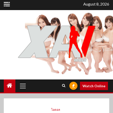
Skip
August 8, 2026
to
content
Primary
Watch Online
Menu
ไอดอล