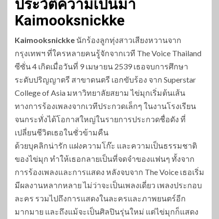
ประวัติความเป็นมา
Kaimooksnickke
Kaimooksnickke
นักร้องลูกทุ่งสาวเสียงหวานจาก
กรุงเทพฯ ที่ใครหลายคนรู้จักจากเวที The Voice Thailand
ซีซั่น 4 เกิดเมื่อวันที่ 9 เมษายน 2539 เธอจบการศึกษา
ระดับปริญญาตรี สาขาดนตรี เอกขับร้อง จาก Superstar
College of Asia มหาวิทยาลัยสยาม ไข่มุกเริ่มต้นเส้น
ทางการร้องเพลงจากเวทีประกวดเล็กๆ ในงานโรงเรียน
จนกระทั่งได้โอกาสใหญ่ในรายการประกวดชื่อดัง ที่
เปลี่ยนชีวิตเธอในชั่วข้ามคืน
ด้วยบุคลิกน่ารัก แฝงความโก๊ะ และความเป็นธรรมชาติ
ของไข่มุก ทำให้เธอกลายเป็นที่จดจำของแฟนๆ ทั้งจาก
การร้องเพลงและการแสดง หลังจบจาก The Voice เธอเริ่ม
มีผลงานหลากหลาย ไม่ว่าจะเป็นเพลงเดี่ยว เพลงประกอบ
ละคร รวมไปถึงการแสดงในละครและภาพยนตร์อีก
มากมาย และถึงแม้จะเป็นศิลปินรุ่นใหม่ แต่ไข่มุกก็แสดง