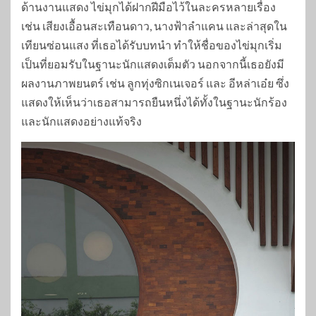
ด้านงานแสดง ไข่มุกได้ฝากฝีมือไว้ในละครหลายเรื่อง
เช่น เสียงเอื้อนสะเทือนดาว, นางฟ้าลำแคน และล่าสุดใน
เทียนซ่อนแสง ที่เธอได้รับบทนำ ทำให้ชื่อของไข่มุกเริ่ม
เป็นที่ยอมรับในฐานะนักแสดงเต็มตัว นอกจากนี้เธอยังมี
ผลงานภาพยนตร์ เช่น ลูกทุ่งซิกเนเจอร์ และ อีหล่าเอ๋ย ซึ่ง
แสดงให้เห็นว่าเธอสามารถยืนหนึ่งได้ทั้งในฐานะนักร้อง
และนักแสดงอย่างแท้จริง