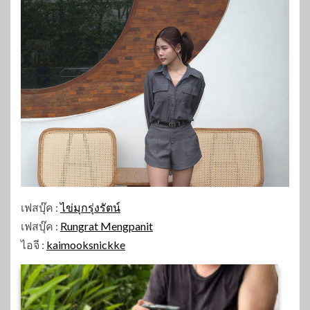
เฟสบุ๊ค :
ไข่มุกรุ่งรัตน์
เฟสบุ๊ค :
Rungrat Mengpanit
ไอจี :
kaimooksnickke