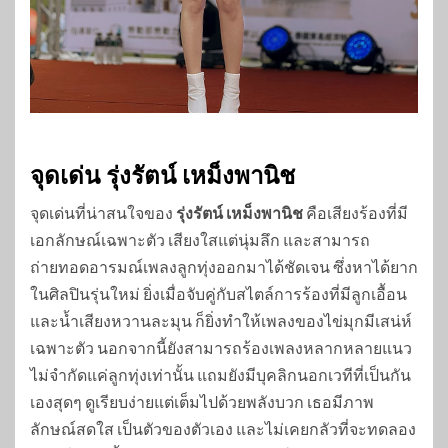
จุดเด่น รุ่งรัตน์ เหม็งพานิช
จุดเด่นที่น่าสนใจของ
รุ่งรัตน์ เหม็งพานิช
คือเสียงร้องที่มี
เอกลักษณ์เฉพาะตัว เสียงใสแต่นุ่มลึก และสามารถ
ถ่ายทอดอารมณ์เพลงลูกทุ่งออกมาได้ชัดเจน ซึ่งหาได้ยาก
ในศิลปินรุ่นใหม่ ยิ่งเมื่อจับคู่กับสไตล์การร้องที่มีลูกเอื้อน
และน้ำเสียงหวานละมุน ก็ยิ่งทำให้เพลงของไข่มุกมีเสน่ห์
เฉพาะตัว นอกจากนี้ยังสามารถร้องเพลงหลากหลายแนว
ไม่จำกัดแค่ลูกทุ่งเท่านั้น แถมยังมีบุคลิกนอกเวทีที่เป็นกัน
เองสุดๆ ดูเรียบง่ายแต่เต็มไปด้วยพลังบวก เธอมีภาพ
ลักษณ์สดใส เป็นตัวของตัวเอง และไม่เคยกลัวที่จะทดลอง