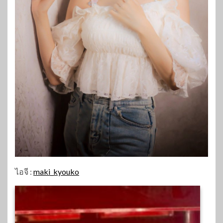
ไอจี :
maki_kyouko