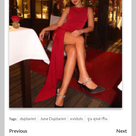
dujdarint
June Dujdarint
xvidols
จูน ดุจดาริน
Tags:
Continue
Previous
Next