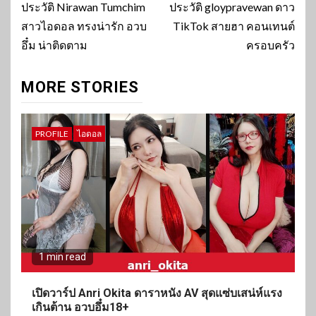
Reading
ประวัติ Nirawan Tumchim
ประวัติ gloypravewan ดาว
สาวไอดอล ทรงน่ารัก อวบ
TikTok สายฮา คอนเทนต์
อึ๋ม น่าติดตาม
ครอบครัว
MORE STORIES
PROFILE
ไอดอล
1 min read
เปิดวาร์ป Anri Okita ดาราหนัง AV สุดแซ่บเสน่ห์แรง
เกินต้าน อวบอึ๋ม18+