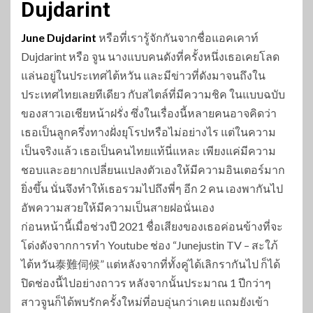
Dujdarint
June Dujdarint
หรือที่เรารู้จักกันจากชื่อแอคเคาท์
Dujdarint หรือ จูน นางแบบคนดังที่ครั้งหนึ่งเธอเคยโลด
แล่นอยู่ในประเทศไต้หวัน และมีข่าวที่ดังมาจนถึงใน
ประเทศไทยเลยทีเดียว กับสไตล์ที่มีความชิค ในแบบฉบับ
ของสาวเอเชียหน้าฝรั่ง ซึ่งในเรื่องนี้หลายคนอาจคิดว่า
เธอเป็นลูกครึ่งทางฝั่งยุโรปหรือไม่อย่างไร แต่ในความ
เป็นจริงแล้ว เธอเป็นคนไทยแท้นี่แหละ เพียงแค่มีความ
ชอบและอยากเปลี่ยนแปลงตัวเองให้มีความอินเตอร์มาก
ยิ่งขึ้น นั่นจึงทำให้เธอรวมไปถึงพี่ๆ อีก 2 คน เองพากันไป
อัพความสวยให้มีความเป็นสายฝอนั่นเอง
ก่อนหน้านี้เมื่อช่วงปี 2021 ชื่อเสียงของเธอค่อนข้างที่จะ
โด่งดังจากการทำ Youtube ช่อง “Junejustin TV – สะใภ้
ไต้หวัน泰難伺候” แต่หลังจากที่ทั้งคู่ได้เลิกรากันไป ก็ได้
ปิดช่องนี้ไปอย่างถาวร หลังจากนั้นประมาณ 1 ปีกว่าๆ
สาวจูนก็ได้พบรักครั้งใหม่ที่อบอุ่นกว่าเคย แถมยังเข้า