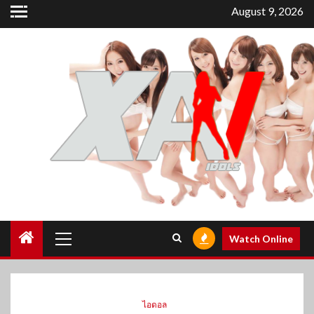
Skip
August 9, 2026
to
content
Primary
Watch Online
Menu
ไอดอล