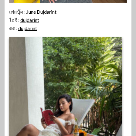
เฟสบุ๊ค :
June Dujdarint
ไอจี :
dujdarint
ตต :
dujdarint