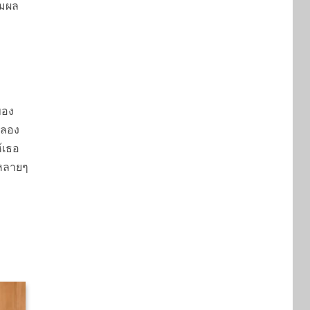
ชมผล
ของ
้ลอง
้เธอ
งหลายๆ