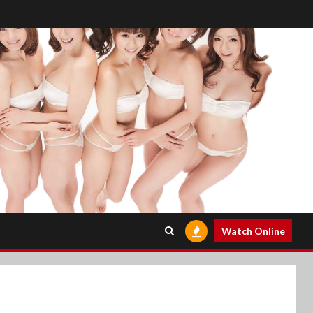
Watch Online