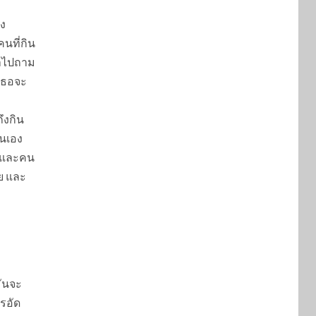
ึง
นที่กิน
้าไปถาม
าเธอจะ
ึงกิน
ตนเอง
อบและคน
าย และ
มันจะ
รอัด