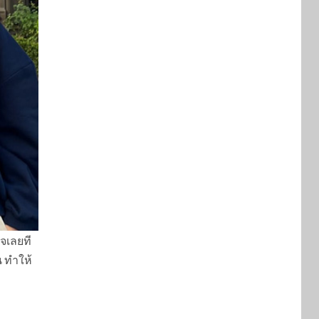
จเลยที
น ทำให้