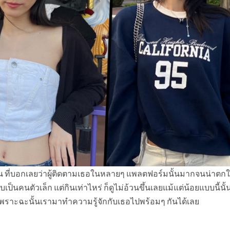
ิน ที่บอกเลยว่าผู้ติดตามเธอในหลายๆ แพลตฟอร์มนั้นมากจนน่าตกใ
ป็นคนตัวเล็ก แต่กินเท่าไหร่ ก็ดูไม่อ้วนขึ้นเลยแม้แต่น้อยแบบนี้นั้
เพราะฉะนั้นเรามาทำความรู้จักกับเธอไปพร้อมๆ กันได้เลย