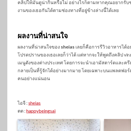
คลิปให้มันดูน่ากินหรือไม่ อย่างไรก็ตามหากคุณอยากร
งานของเธอกันได้ตามช่องทางที่อยู่ข้างล่างนี้ได้เลย
ผลงานที่น่าสนใจ
ผลงานที่น่าสนใจของ
sheias
เลยก็คือการรีวิวอาหารได้อ
โปรดปรานของเธอเลยก็ว่าได้ แต่หากจะให้พูดถึงคลิป viral
เมนูดังของต่างประเทศ โดยการจะนำเอามัสตาร์ดและครีมช
กลายเป็นที่รู้จักได้อย่างมากมาย โดยเฉพาะบนแพลตฟอร์ม 
คนอย่างแน่นอน
ไอจี :
sheias
ตต :
happybeingsai