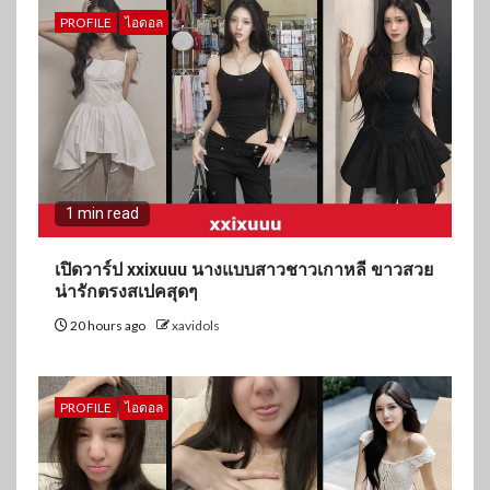
PROFILE
ไอดอล
1 min read
เปิดวาร์ป xxixuuu นางแบบสาวชาวเกาหลี ขาวสวย
น่ารักตรงสเปคสุดๆ
20 hours ago
xavidols
PROFILE
ไอดอล