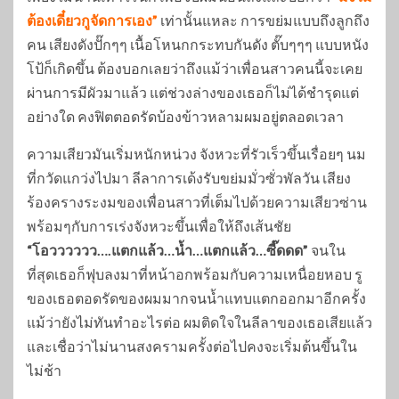
ต้องเดี๋ยวกูจัดการเอง”
เท่านั้นแหละ การขย่มแบบถึงลูกถึง
คน เสียงดังปั๊กๆๆ เนื้อโหนกกระทบกันดัง ตั๊บๆๆๆ แบบหนัง
โป้ก็เกิดขึ้น ต้องบอกเลยว่าถึงแม้ว่าเพื่อนสาวคนนี้จะเคย
ผ่านการมีผัวมาแล้ว แต่ช่วงล่างของเธอก็ไม่ได้ชำรุดแต่
อย่างใด คงฟิตตอดรัดบ้องข้าวหลามผมอยู่ตลอดเวลา
ความเสียวมันเริ่มหนักหน่วง จังหวะที่รัวเร็วขึ้นเรื่อยๆ นม
ที่กวัดแกว่งไปมา ลีลาการเด้งรับขย่มมั่วซั่วพัลวัน เสียง
ร้องครางระงมของเพื่อนสาวที่เต็มไปด้วยความเสียวซ่าน
พร้อมๆกับการเร่งจังหวะขึ้นเพื่อให้ถึงเส้นชัย
“โอวววววว….แตกแล้ว…น้ำ…แตกแล้ว…ซี๊ดดด”
จนใน
ที่สุดเธอก็ฟุบลงมาที่หน้าอกพร้อมกับความเหนื่อยหอบ รู
ของเธอตอดรัดของผมมากจนน้ำแทบแตกออกมาอีกครั้ง
แม้ว่ายังไม่ทันทำอะไรต่อ ผมติดใจในลีลาของเธอเสียแล้ว
และเชื่อว่าไม่นานสงครามครั้งต่อไปคงจะเริ่มต้นขึ้นใน
ไม่ช้า