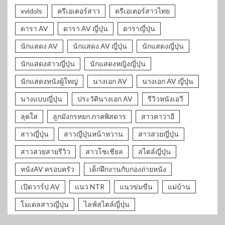
xvidols
ครีเอเตอร์สาว
ครีเอเตอร์สาวไทย
ดารา AV
ดารา AV ญี่ปุ่น
ดาราญี่ปุ่น
นักแสดง AV
นักแสดง AV ญี่ปุ่น
นักแสดงญี่ปุ่น
นักแสดงสาวญี่ปุ่น
นักแสดงหญิงญี่ปุ่น
นักแสดงหนังผู้ใหญ่
นางเอก AV
นางเอก AV ญี่ปุ่น
นางแบบญี่ปุ่น
ประวัตินางเอก AV
รีวิวหนังเอวี
ลุคใส
ลูกมังกรหยก ภาคพิสดาร
สาวคาวาอี
สาวญี่ปุ่น
สาวญี่ปุ่นหน้าหวาน
สาวสวยญี่ปุ่น
สาวสวยสายรีวิว
สาวโซเชียล
สไตล์ญี่ปุ่น
หนังAV ครอบครัว
เด็กฝึกงานกับกองถ่ายหนัง
เปิดวาร์ป AV
แนว NTR
แนวข่มขืน
แม่บ้าน
โมเดลสาวญี่ปุ่น
ไลฟ์สไตล์ญี่ปุ่น