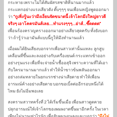
กระหาย เพราะไม่ได้สัมผัสรสชาติหีนานมากแล้ว
กระแทกอย่างแรงเสียวดัง ตั๊บๆๆๆ จนเพื่อนหญิงพูดออกมา
ว่า
“กูเพิ่งรู้นะว่ามึงเงี่ยนจัดขนาดนี้ เจ้าโลกมึงใหญ่ยาวดี
จริงๆ เอาโคตรมันส์เลย….ทำแรงๆๆๆ…อ่าส์…ซี๊ดดดด”
เพื่อนร้องครวญครางออกมาอย่างเสียวสุดครับ ทั้งยังบอก
ว่า ถ้ารู้ว่าเอามันส์แบบนี้กูให้มึงทำนานแล้ว
เมื่อผมได้ยินเสียงบอกจากเพื่อนสาวเท่านั้นแหละ ลูกสูบ
เคลื่อนที่ขึ้นและลงอย่างกับเครื่องยนต์ กระแทกเข้าออก
อย่างรุนแรง เพื่อที่จะจ่ายน้ำเชื้ออสุจิ เพราะความที่ได้เอา
กับใครมานานมากแล้ว ทำให้น้ำขาวข้นพลันออกมา
อย่างถล่มทลายในยกแรกช่างน่าเสียดาย ทำให้เพื่อน
อารมณ์ค้างอย่างเสียดาย บอกขอเบิ้ลต่ออีกรอบหนึ่งได้
ไหม ยังไม่อิ่มพอเลย
สงครามสวาทครั้งที่ 2 ได้เริ่มขึ้นเมื่อ เพื่อนสาวดูดควย
ปลุกอารมณ์ให้เจ้าโลกของผมผงาดขึ้นมาอีกครั้ง ในเวลา
เพียงไม่นานเท่าไรนัก เพื่อจับผมนอนลงและบอกว่า
“มึงไม่