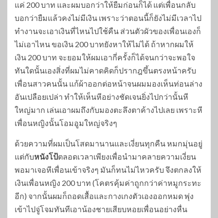
แค่ 200 บาท และผมบอกว่าให้ยืมก่อนก็ได้ แต่เพื่อนกลับ
บอกว่ายืมแล้วคงไม่มีเงิน เพราะว่าตอนนี้ก็ยังไม่มีเวลาไป
ทำงานจะเอาเงินที่ไหนไปใช้คืน ส่วนตัวผัวของเพื่อนเองก็
ไม่เอาไหน ขอเงิน 200 บาทยังหาให้ไม่ได้ ถ้าหากผมให้
เงิน 200 บาท จะยอมให้ผมเอากี่ครั้งก็ได้จนกว่าจะพอใจ
ทันใดนั้นเองสิ่งที่ผมไม่คาดคิดก็ปรากฎขึ้นตรงหน้าครับ
เพื่อนสาวคนนั้น แก้ผ้าออกต่อหน้าจนผมมองเห็นท่อนล่าง
อันเปลือยเปล่า ทำให้เห็นหีอย่างชัดเจนยิ่งไปกว่านั้นหี
ใหญ่มาก เล่นเอาผมถึงกับมองตะลึงตาค้างไปเลย เพราะหี
เพื่อนหญิงนั้นโอมอูมใหญ่จริงๆ
ด้วยความที่ผมเป็นโสดมานานและเงี่ยนทุกคืน หมกมุ่นอยู่
แต่กับ
หนังโป้
ตลอดเวลาเพียงเพื่อนำมาคลายความเงี่ยน
พอมาเจอหีเพื่อนเข้าจริงๆ มันก็ทนไม่ไหวครับ จึงตกลงให้
เงินเพื่อนหญิง 200 บาท (โคตรคุ้มค่าถูกกว่าค่าหมูกระทะ
อีก) จากนั้นผมก็ถอดเสื้อและกางเกงตัวเองออกหมด พุ่ง
เข้าไปจู่โจมทันทีเอาน้องชายเสียบหอยเพื่อนอย่างหื่น