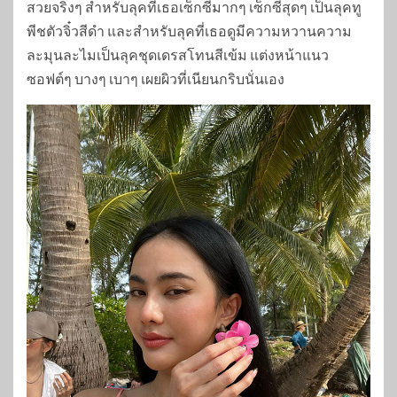
สวยจริงๆ สำหรับลุคที่เธอเซ็กซี่มากๆ เซ็กซี่สุดๆ เป็นลุคทู
พีชตัวจิ๋วสีดำ และสำหรับลุคที่เธอดูมีความหวานความ
ละมุนละไมเป็นลุคชุดเดรสโทนสีเข้ม แต่งหน้าแนว
ซอฟต์ๆ บางๆ เบาๆ เผยผิวที่เนียนกริบนั่นเอง