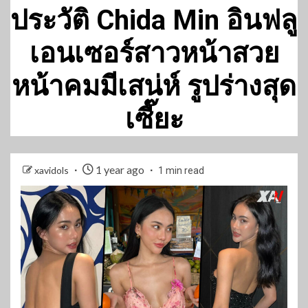
ประวัติ Chida Min อินฟลู
เอนเซอร์สาวหน้าสวย
หน้าคมมีเสน่ห์ รูปร่างสุด
เซี๊ยะ
1 year ago
xavidols
1 min read