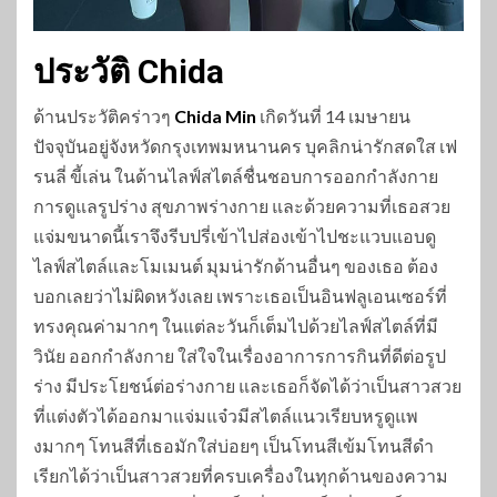
ประวัติ Chida
ด้านประวัติคร่าวๆ
Chida Min
เกิดวันที่ 14 เมษายน
ปัจจุบันอยู่จังหวัดกรุงเทพมหนานคร บุคลิกน่ารักสดใส เฟ
รนลี่ ขี้เล่น ในด้านไลฟ์สไตล์ชื่นชอบการออกกำลังกาย
การดูแลรูปร่าง สุขภาพร่างกาย และด้วยความที่เธอสวย
แจ่มขนาดนี้เราจึงรีบปรี่เข้าไปส่องเข้าไปชะแวบแอบดู
ไลฟ์สไตล์และโมเมนต์ มุมน่ารักด้านอื่นๆ ของเธอ ต้อง
บอกเลยว่าไม่ผิดหวังเลย เพราะเธอเป็นอินฟลูเอนเซอร์ที่
ทรงคุณค่ามากๆ ในแต่ละวันก็เต็มไปด้วยไลฟ์สไตล์ที่มี
วินัย ออกกำลังกาย ใส่ใจในเรื่องอาการการกินที่ดีต่อรูป
ร่าง มีประโยชน์ต่อร่างกาย และเธอก็จัดได้ว่าเป็นสาวสวย
ที่แต่งตัวได้ออกมาแจ่มแจ๋วมีสไตล์แนวเรียบหรูดูแพ
งมากๆ โทนสีที่เธอมักใส่บ่อยๆ เป็นโทนสีเข้มโทนสีดำ
เรียกได้ว่าเป็นสาวสวยที่ครบเครื่องในทุกด้านของความ