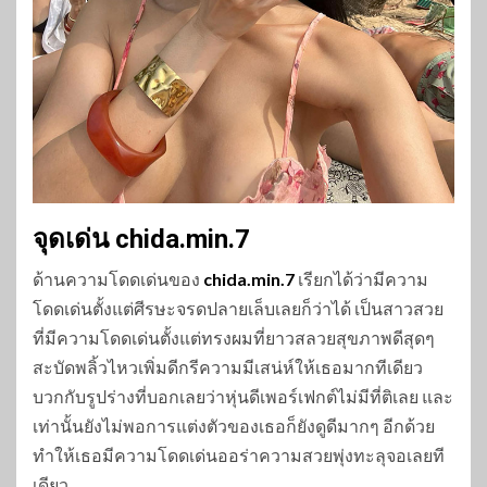
จุดเด่น chida.min.7
ด้านความโดดเด่นของ
chida.min.7
เรียกได้ว่ามีความ
โดดเด่นตั้งแต่ศีรษะจรดปลายเล็บเลยก็ว่าได้ เป็นสาวสวย
ที่มีความโดดเด่นตั้งแต่ทรงผมที่ยาวสลวยสุขภาพดีสุดๆ
สะบัดพลิ้วไหวเพิ่มดีกรีความมีเสน่ห์ให้เธอมากทีเดียว
บวกกับรูปร่างที่บอกเลยว่าหุ่นดีเพอร์เฟกต์ไม่มีที่ติเลย และ
เท่านั้นยังไม่พอการแต่งตัวของเธอก็ยังดูดีมากๆ อีกด้วย
ทำให้เธอมีความโดดเด่นออร่าความสวยพุ่งทะลุจอเลยที
เดียว