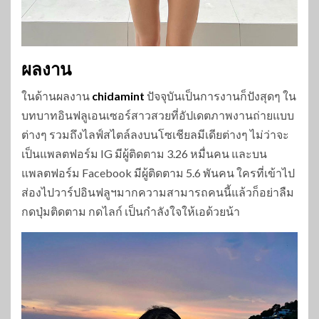
ผลงาน
ในด้านผลงาน
chidamint
ปัจจุบันเป็นการงานก็ปังสุดๆ ใน
บทบาทอินฟลูเอนเซอร์สาวสวยที่อัปเดตภาพงานถ่ายแบบ
ต่างๆ รวมถึงไลฟ์สไตล์ลงบนโซเชียลมีเดียต่างๆ ไม่ว่าจะ
เป็นแพลตฟอร์ม IG มีผู้ติดตาม 3.26 หมื่นคน และบน
แพลตฟอร์ม Facebook มีผู้ติดตาม 5.6 พันคน ใครที่เข้าไป
ส่องไปวาร์ปอินฟลูฯมากความสามารถคนนี้แล้วก็อย่าลืม
กดปุ่มติดตาม กดไลก์ เป็นกำลังใจให้เอด้วยน้า