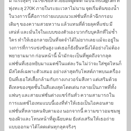
มาแรงสุดๆ ในโซเชียล ด้วยยอดผู้ติดตามบน Instagram ที่
พุ่งทะลุ 270K ภายในระยะเวลาไม่นาน จุดเริ่มต้นของน้ำ
ในวงการนี้คือการถ่ายแบบแนวแฟชั่นที่กล้าฉีกกรอบ
เดิมๆ ของความสวยหวาน แล้วแทนที่ด้วยลุคที่แซ่บ มี
เสน่ห์ และมั่นใจในแบบของตัวเอง บวกกับบุคลิกที่ไม่ซ้ำ
ใคร ทำให้เธอกลายเป็นที่จดจำได้ไม่ยากเลย แม้จะอยู่ใน
วงการที่การแข่งขันสูง แต่เธอก็ยังยืนหนึ่งได้อย่างไม่ต้อง
พยายามมาก ก่อนหน้านี้ น้ำมักจะเป็นที่พูดถึงจากลุค
แฟชั่นที่เธอหยิบมาแมตช์ในแต่ละวัน ไม่ว่าจะใส่ชุดไหนก็
มีสไตล์เฉพาะตัวเสมอ อย่างล่าสุดกับโพสต์ภาพบนเครื่อง
บินที่เธอใส่เสื้อกล้ามกับกางเกงวอร์มสีเทา แต่เสริมด้วย
ดีเทลของชุดชั้นในสีแดงสุดโดดเด่น กลายเป็นภาพที่ทั้ง
แฟนๆ และสายแฟชั่นต่างแชร์กันทั่ว ความสามารถใน
การแมตช์ไอเทมแบบนี้เองที่ทำให้เธอเป็นไอคอนสาย
แฟชั่นที่หลายคนจับตามอง นอกจากนี้ ความขาวอมชมพู
ของผิวและโทนหน้าที่ดูเฉียบคม ยังส่งเสริมให้เธอถ่าย
แบบออกมาได้โดดเด่นทุกลุคจริงๆ