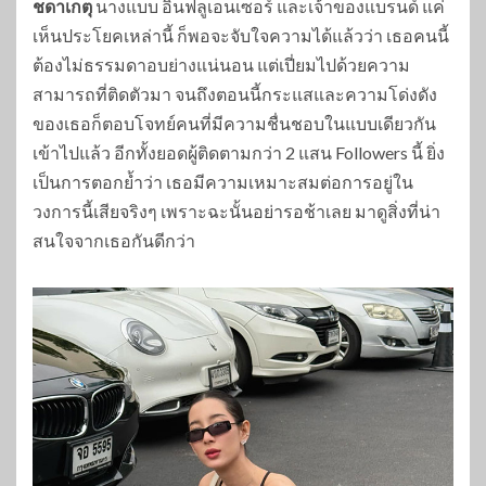
ชดาเกตุ
นางแบบ อินฟลูเอนเซอร์ และเจ้าของแบรนด์ แค่
เห็นประโยคเหล่านี้ ก็พอจะจับใจความได้แล้วว่า เธอคนนี้
ต้องไม่ธรรมดาอบย่างแน่นอน แต่เปี่ยมไปด้วยความ
สามารถที่ติดตัวมา จนถึงตอนนี้กระแสและความโด่งดัง
ของเธอก็ตอบโจทย์คนที่มีความชื่นชอบในแบบเดียวกัน
เข้าไปแล้ว อีกทั้งยอดผู้ติดตามกว่า 2 แสน Followers นี้ ยิ่ง
เป็นการตอกย้ำว่า เธอมีความเหมาะสมต่อการอยู่ใน
วงการนี้เสียจริงๆ เพราะฉะนั้นอย่ารอช้าเลย มาดูสิ่งที่น่า
สนใจจากเธอกันดีกว่า