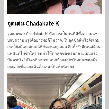
จุดเด่น Chadakate K.
จุดเด่นของ Chadakate K. คือการเป็นคนที่มีทั้งความแซ่
บกับความหรูได้อย่างพอดี ไม่ว่าจะในลุคชิลล์หรือจัดเต็ม
เธอก็ยังมีเอกลักษณ์ที่ชัดเจนอยู่เสมอ อีกทั้งยังมีเซนส์ด้าน
แฟชั่นที่ไม่ซ้ำใคร จนทำให้ทุกลุคของเธอกลายเป็นแรง
บันดาลใจให้ใครอีกหลายคนกล้าแต่งตัวในแบบของตัว
เองมากขึ้น และนั่นคือเสน่ห์ที่แท้จริงของ