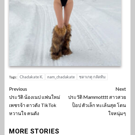
Chadakate K.
nam_chadakate
ชดาเกตุ กลัดทิม
Tags:
Continue
Previous
Next
Reading
ประวัติ น้องเนป แฟนใหม่
ประวัติ Mammotttt สาวสวย
เพชรจ้า ดาวดัง TikTok
ป็อป ตัวเล็ก ทะเล้นสุด โดน
หวานใจ คนดัง
ใจหนุ่มๆ
MORE STORIES